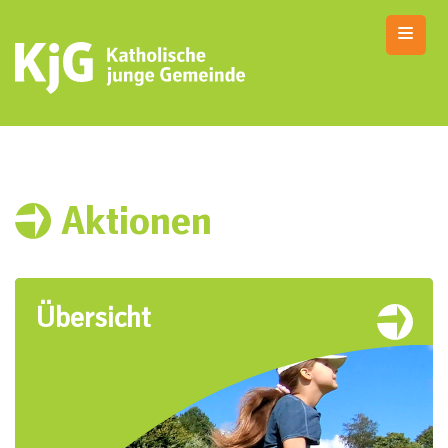
Skip
to
content
KjG Bad Abbach
Katholische junge Gemeinde – Bad Abbach
Aktionen
Übersicht