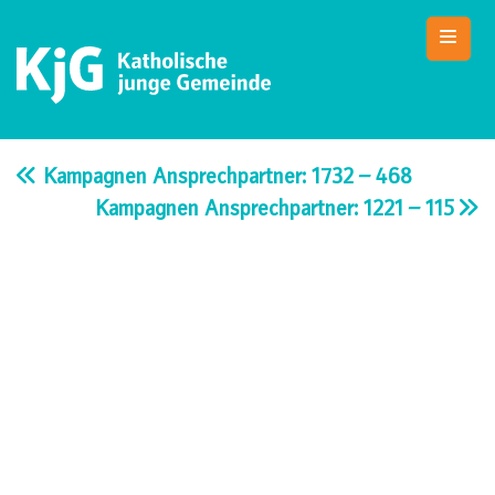
Skip
to
content
KjG Bad Abbach
Katholische junge Gemeinde – Bad Abbach
Kampagnen Ansprechpartner: 1732 – 468
Kampagnen Ansprechpartner: 1221 – 115
Beitragsnavigation