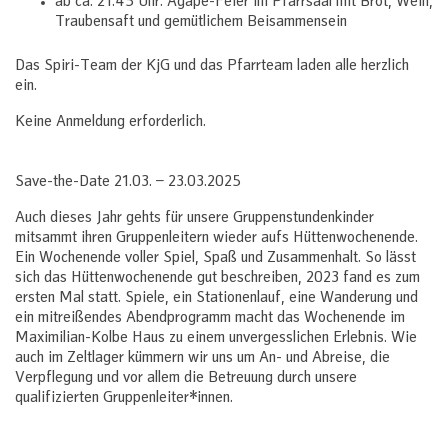
ab ca. 21:45 Uhr: Agape-Feier im Pfarrsaal mit Brot, Wein,
Traubensaft und gemütlichem Beisammensein
Das Spiri-Team der KjG und das Pfarrteam laden alle herzlich
ein.
Keine Anmeldung erforderlich.
Save-the-Date 21.03. – 23.03.2025
Auch dieses Jahr gehts für unsere Gruppenstundenkinder
mitsammt ihren Gruppenleitern wieder aufs Hüttenwochenende.
Ein Wochenende voller Spiel, Spaß und Zusammenhalt. So lässt
sich das Hüttenwochenende gut beschreiben, 2023 fand es zum
ersten Mal statt. Spiele, ein Stationenlauf, eine Wanderung und
ein mitreißendes Abendprogramm macht das Wochenende im
Maximilian-Kolbe Haus zu einem unvergesslichen Erlebnis. Wie
auch im Zeltlager kümmern wir uns um An- und Abreise, die
Verpflegung und vor allem die Betreuung durch unsere
qualifizierten Gruppenleiter*innen.