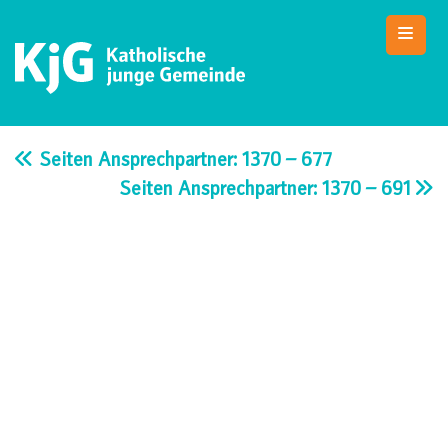
Skip
to
content
KjG Bad Abbach
Katholische junge Gemeinde – Bad Abbach
Seiten Ansprechpartner: 1370 – 677
Seiten Ansprechpartner: 1370 – 691
Beitragsnavigation