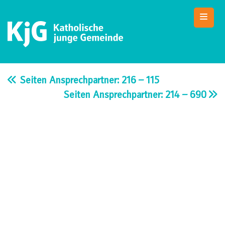
Skip
to
content
KjG Bad Abbach
Katholische junge Gemeinde – Bad Abbach
Seiten Ansprechpartner: 216 – 115
Seiten Ansprechpartner: 214 – 690
Beitragsnavigation