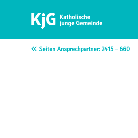
Skip
to
content
KjG Bad Abbach
Katholische junge Gemeinde – Bad Abbach
Seiten Ansprechpartner: 2415 – 660
Beitragsnavigation