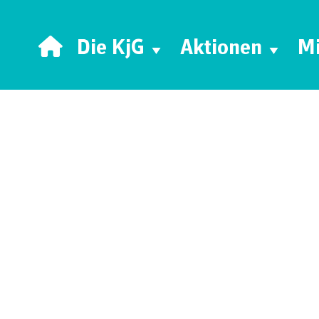
Die KjG
Aktionen
Mi