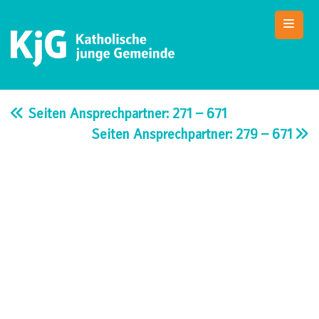
Skip
to
content
KjG Bad Abbach
Katholische junge Gemeinde – Bad Abbach
Seiten Ansprechpartner: 271 – 671
Seiten Ansprechpartner: 279 – 671
Beitragsnavigation