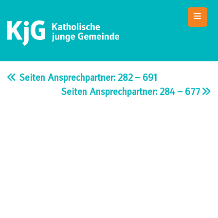
Skip
to
content
KjG Bad Abbach
Katholische junge Gemeinde – Bad Abbach
Seiten Ansprechpartner: 282 – 691
Seiten Ansprechpartner: 284 – 677
Beitragsnavigation