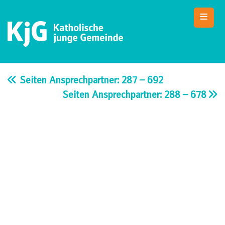
Skip
to
content
KjG Bad Abbach
Katholische junge Gemeinde – Bad Abbach
Seiten Ansprechpartner: 287 – 692
Seiten Ansprechpartner: 288 – 678
Beitragsnavigation