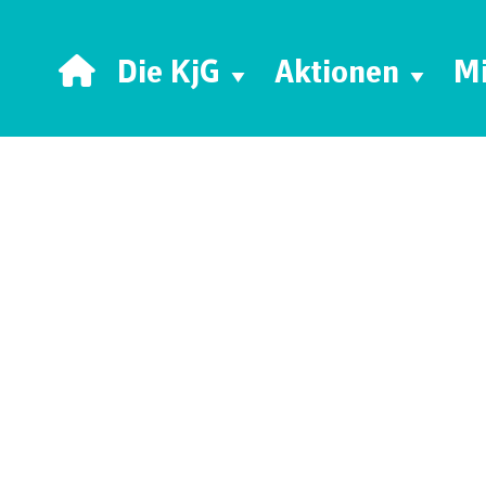
Die KjG
Aktionen
Mi