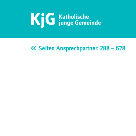
Skip
to
content
KjG Bad Abbach
Katholische junge Gemeinde – Bad Abbach
Seiten Ansprechpartner: 288 – 678
Beitragsnavigation