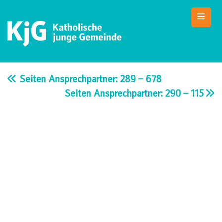
Skip
to
content
KjG Bad Abbach
Katholische junge Gemeinde – Bad Abbach
Seiten Ansprechpartner: 289 – 678
Seiten Ansprechpartner: 290 – 115
Beitragsnavigation