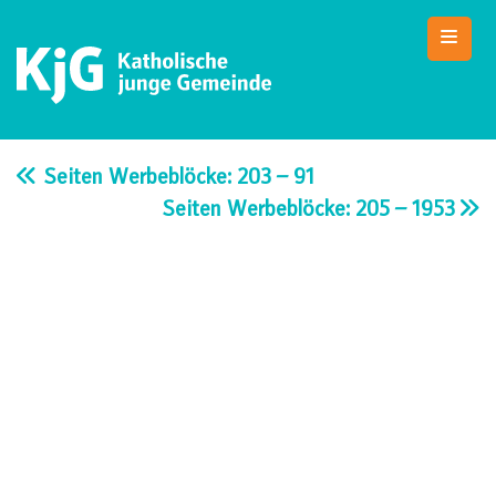
Skip
to
content
KjG Bad Abbach
Katholische junge Gemeinde – Bad Abbach
Seiten Werbeblöcke: 203 – 91
Seiten Werbeblöcke: 205 – 1953
Beitragsnavigation