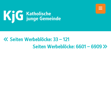
Skip
to
content
KjG Bad Abbach
Katholische junge Gemeinde – Bad Abbach
Seiten Werbeblöcke: 33 – 121
Seiten Werbeblöcke: 6601 – 6909
Beitragsnavigation