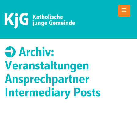
Skip
to
content
KjG Bad Abbach
Katholische junge Gemeinde – Bad Abbach
Archiv:
Veranstaltungen
Ansprechpartner
Intermediary Posts