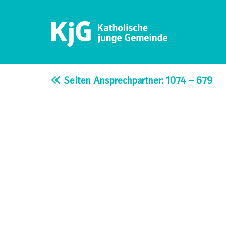
Skip
to
content
KjG Bad Abbach
Katholische junge Gemeinde – Bad Abbach
Seiten Ansprechpartner: 1074 – 679
Beitragsnavigation