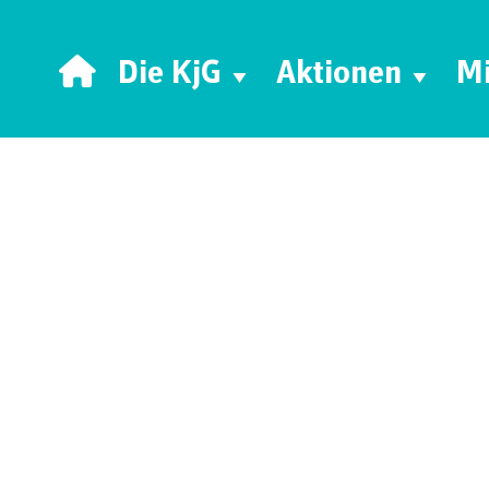
Die KjG
Aktionen
Mi