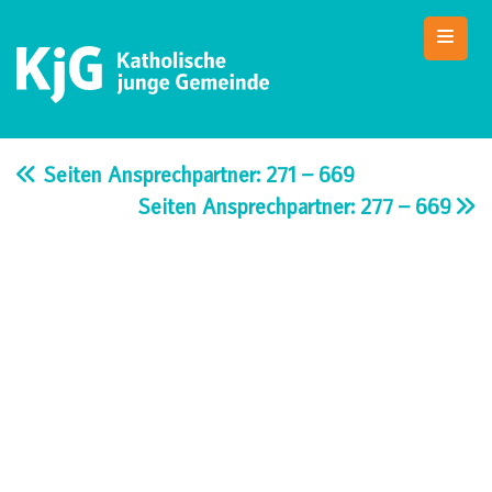
Skip
to
content
KjG Bad Abbach
Katholische junge Gemeinde – Bad Abbach
Seiten Ansprechpartner: 271 – 669
Seiten Ansprechpartner: 277 – 669
Beitragsnavigation